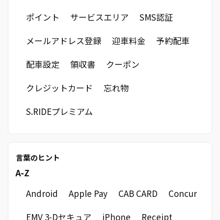
ポイント
サービスエリア
SMS認証
クーポンに関するよくあるご質問
メールアドレス登録
迎車料金
予約配車
配車設定
領収書
クーポン
クレジットカード
忘れ物
S.RIDEプレミアム
言葉のヒント
A-Z
Android
Apple Pay
CAB CARD
Concur
EMV 3-Dセキュア
iPhone
Receipt