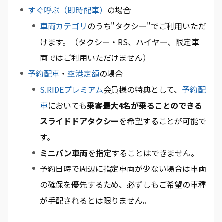
すぐ呼ぶ（即時配車）
の場合
車両カテゴリ
のうち"タクシー"でご利用いただ
けます。（タクシー・RS、ハイヤー、限定車
両ではご利用いただけません）
予約配車
・
空港定額
の場合
S.RIDEプレミアム
会員様の特典として、
予約配
車
においても
乗客最大4名が乗ることのできる
スライドドアタクシー
を希望することが可能で
す。
ミニバン車両
を指定することはできません。
予約日時で周辺に指定車両が少ない場合は車両
の確保を優先するため、必ずしもご希望の車種
が手配されるとは限りません。