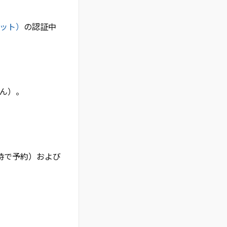
レット）
の認証中
せん）。
4時で予約）および